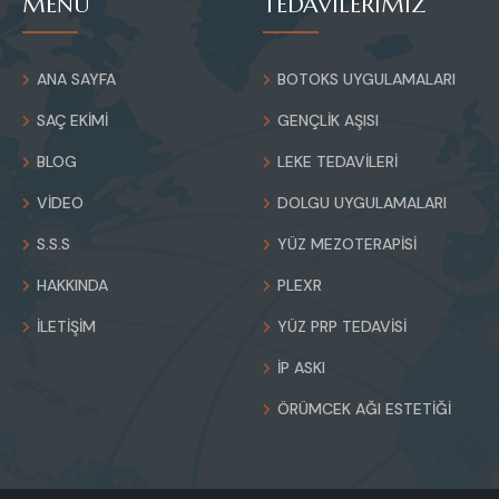
MENÜ
TEDAVİLERİMİZ
ANA SAYFA
BOTOKS UYGULAMALARI
SAÇ EKIMI
GENÇLIK AŞISI
BLOG
LEKE TEDAVILERI
VIDEO
DOLGU UYGULAMALARI
S.S.S
YÜZ MEZOTERAPISI
HAKKINDA
PLEXR
İLETIŞIM
YÜZ PRP TEDAVISI
İP ASKI
ÖRÜMCEK AĞI ESTETIĞI