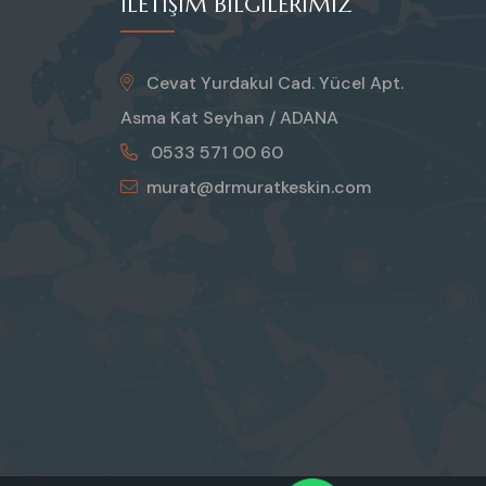
İLETIŞIM BILGILERIMIZ
Cevat Yurdakul Cad. Yücel Apt.
Asma Kat Seyhan / ADANA
0533 571 00 60
murat@drmuratkeskin.com