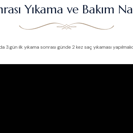
nrası Yıkama ve Bakım Nas
nda 3.gün ilk yıkama sonrası günde 2 kez saç yıkaması yapılma