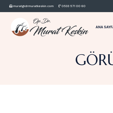
murat@drmuratkeskin.com
0533 571 00 60
ANA SAYF
GÖR