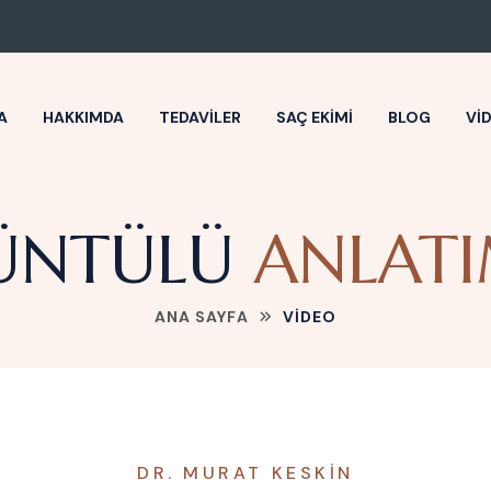
A
HAKKIMDA
TEDAVILER
SAÇ EKIMI
BLOG
VI
ÜNTÜLÜ
ANLAT
ANA SAYFA
VIDEO
DR. MURAT KESKIN