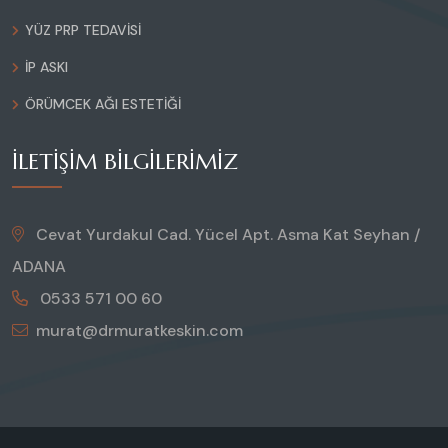
YÜZ PRP TEDAVISI
İP ASKI
ÖRÜMCEK AĞI ESTETIĞI
İLETIŞIM BILGILERIMIZ
Cevat Yurdakul Cad. Yücel Apt. Asma Kat Seyhan /
ADANA
0533 571 00 60
murat@drmuratkeskin.com