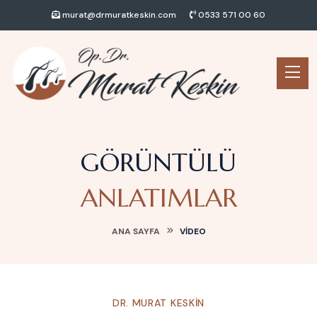
murat@drmuratkeskin.com
0533 571 00 60
GÖRÜNTÜLÜ
ANLATIMLAR
ANA SAYFA
VIDEO
DR. MURAT KESKIN