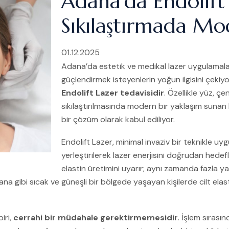
Adana’da Endolift
Sıkılaştırmada Mo
01.12.2025
Adana’da estetik ve medikal lazer uygulamalar
güçlendirmek isteyenlerin yoğun ilgisini çeki
Endolift Lazer tedavisidir
. Özellikle yüz, ç
sıkılaştırılmasında modern bir yaklaşım sunan 
bir çözüm olarak kabul ediliyor.
Endolift Lazer, minimal invaziv bir teknikle uygul
yerleştirilerek lazer enerjisini doğrudan hedefle
elastin üretimini uyarır; aynı zamanda fazla 
dana gibi sıcak ve güneşli bir bölgede yaşayan kişilerde cilt el
iri,
cerrahi bir müdahale gerektirmemesidir
. İşlem sırası