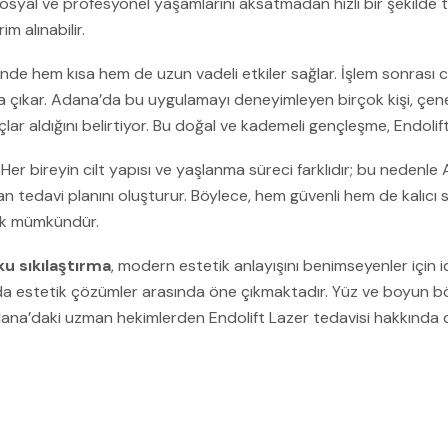
syal ve profesyonel yaşamlarını aksatmadan hızlı bir şekilde te
m alınabilir.
inde hem kısa hem de uzun vadeli etkiler sağlar. İşlem sonrası ci
aya çıkar. Adana’da bu uygulamayı deneyimleyen birçok kişi, ç
r aldığını belirtiyor. Bu doğal ve kademeli gençleşme, Endolift’i
. Her bireyin cilt yapısı ve yaşlanma süreci farklıdır; bu neden
dan tedavi planını oluşturur. Böylece, hem güvenli hem de kalıcı s
mak mümkündür.
u sıkılaştırma
, modern estetik anlayışını benimseyenler için id
a estetik çözümler arasında öne çıkmaktadır. Yüz ve boyun bölg
a’daki uzman hekimlerden Endolift Lazer tedavisi hakkında detay