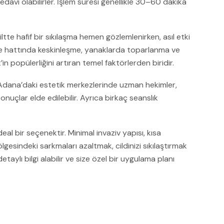
davi olabilirler. İşlem süresi genellikle 30–60 dakika
ltte hafif bir sıkılaşma hemen gözlemlenirken, asıl etki
ene hattında keskinleşme, yanaklarda toparlanma ve
n popülerliğini artıran temel faktörlerden biridir.
le Adana’daki estetik merkezlerinde uzman hekimler,
onuçlar elde edilebilir. Ayrıca birkaç seanslık
eal bir seçenektir. Minimal invaziv yapısı, kısa
esindeki sarkmaları azaltmak, cildinizi sıkılaştırmak
lı bilgi alabilir ve size özel bir uygulama planı