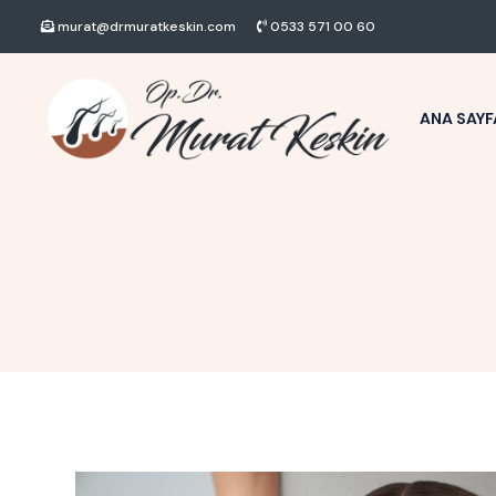
murat@drmuratkeskin.com
0533 571 00 60
ANA SAYF