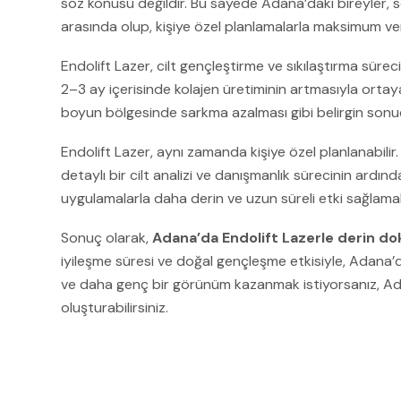
söz konusu değildir. Bu sayede Adana’daki bireyler, so
arasında olup, kişiye özel planlamalarla maksimum veri
Endolift Lazer, cilt gençleştirme ve sıkılaştırma sürec
2–3 ay içerisinde kolajen üretiminin artmasıyla ort
boyun bölgesinde sarkma azalması gibi belirgin sonuçla
Endolift Lazer, aynı zamanda kişiye özel planlanabilir
detaylı bir cilt analizi ve danışmanlık sürecinin ardın
uygulamalarla daha derin ve uzun süreli etki sağla
Sonuç olarak,
Adana’da Endolift Lazerle derin dok
iyileşme süresi ve doğal gençleşme etkisiyle, Adana’d
ve daha genç bir görünüm kazanmak istiyorsanız, Adan
oluşturabilirsiniz.