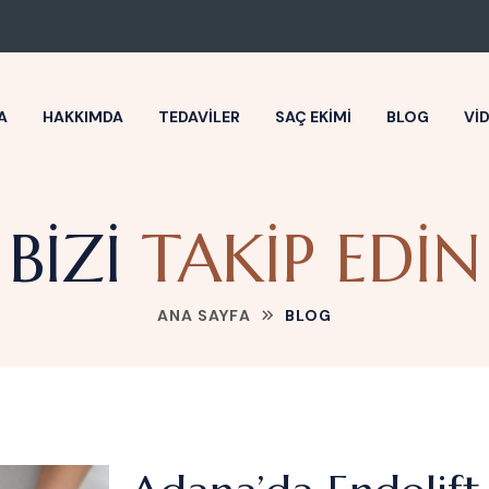
A
HAKKIMDA
TEDAVILER
SAÇ EKIMI
BLOG
VI
BIZI
TAKIP EDIN
ANA SAYFA
BLOG