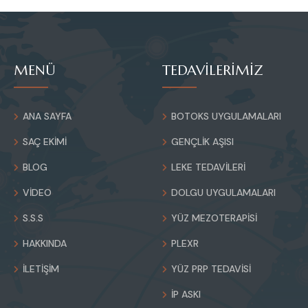
MENÜ
TEDAVİLERİMİZ
ANA SAYFA
BOTOKS UYGULAMALARI
SAÇ EKIMI
GENÇLIK AŞISI
BLOG
LEKE TEDAVILERI
VIDEO
DOLGU UYGULAMALARI
S.S.S
YÜZ MEZOTERAPISI
HAKKINDA
PLEXR
İLETIŞIM
YÜZ PRP TEDAVISI
İP ASKI