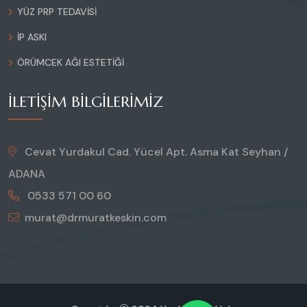
YÜZ PRP TEDAVISI
İP ASKI
ÖRÜMCEK AĞI ESTETIĞI
İLETIŞIM BILGILERIMIZ
Cevat Yurdakul Cad. Yücel Apt. Asma Kat Seyhan /
ADANA
0533 571 00 60
murat@drmuratkeskin.com