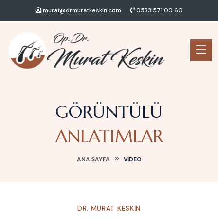
murat@drmuratkeskin.com
0533 571 00 60
GÖRÜNTÜLÜ
ANLATIMLAR
ANA SAYFA
VIDEO
DR. MURAT KESKIN