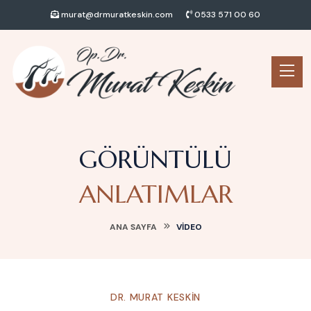
murat@drmuratkeskin.com
0533 571 00 60
GÖRÜNTÜLÜ
ANLATIMLAR
ANA SAYFA
VIDEO
DR. MURAT KESKIN