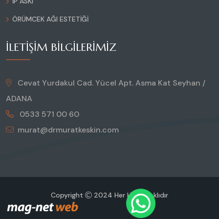
İP ASKI
ÖRÜMCEK AĞI ESTETIĞI
İLETIŞIM BILGILERIMIZ
Cevat Yurdakul Cad. Yücel Apt. Asma Kat Seyhan /
ADANA
0533 571 00 60
murat@drmuratkeskin.com
Copyright
2024 Her Hakkı Saklıdır