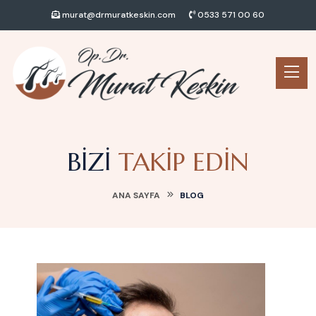
murat@drmuratkeskin.com
0533 571 00 60
BIZI
TAKIP EDIN
ANA SAYFA
BLOG