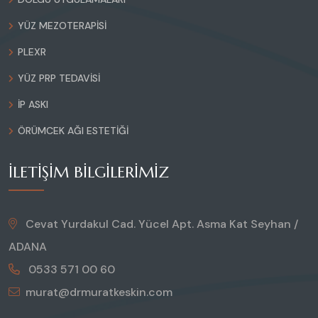
YÜZ MEZOTERAPISI
PLEXR
YÜZ PRP TEDAVISI
İP ASKI
ÖRÜMCEK AĞI ESTETIĞI
İLETIŞIM BILGILERIMIZ
Cevat Yurdakul Cad. Yücel Apt. Asma Kat Seyhan /
ADANA
0533 571 00 60
murat@drmuratkeskin.com