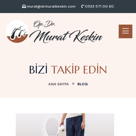
murat@drmuratkeskin.com
0533 571 00 60
BIZI
TAKIP EDIN
ANA SAYFA
BLOG