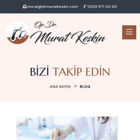
murat@drmuratkeskin.com
0533 571 00 60
BIZI
TAKIP EDIN
ANA SAYFA
BLOG