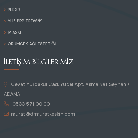
PLEXR
YÜZ PRP TEDAVISI
İP ASKI
ÖRÜMCEK AĞI ESTETIĞI
İLETIŞIM BILGILERIMIZ
Cevat Yurdakul Cad. Yücel Apt. Asma Kat Seyhan /
ADANA
0533 571 00 60
murat@drmuratkeskin.com