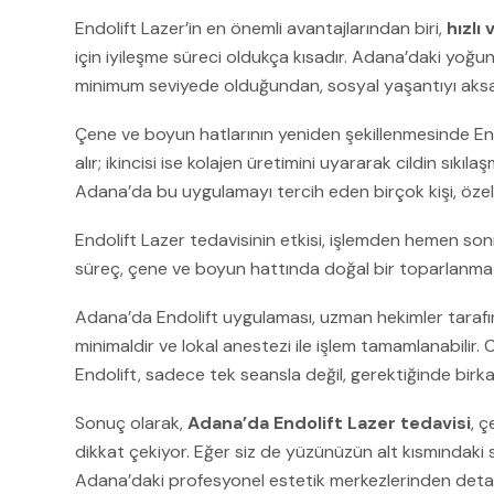
Endolift Lazer’in en önemli avantajlarından biri,
hızlı
için iyileşme süreci oldukça kısadır. Adana’daki yoğ
minimum seviyede olduğundan, sosyal yaşantıyı aksa
Çene ve boyun hatlarının yeniden şekillenmesinde Endoli
alır; ikincisi ise kolajen üretimini uyararak cildin sıkı
Adana’da bu uygulamayı tercih eden birçok kişi, özellik
Endolift Lazer tedavisinin etkisi, işlemden hemen son
süreç, çene ve boyun hattında doğal bir toparlanma ve
Adana’da Endolift uygulaması, uzman hekimler tarafınd
minimaldir ve lokal anestezi ile işlem tamamlanabilir
Endolift, sadece tek seansla değil, gerektiğinde birk
Sonuç olarak,
Adana’da Endolift Lazer tedavisi
, 
dikkat çekiyor. Eğer siz de yüzünüzün alt kısmındaki s
Adana’daki profesyonel estetik merkezlerinden detaylı 