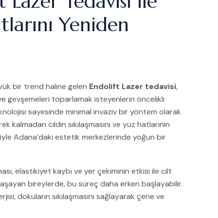
 Lazer Tedavisi ile
larını Yeniden
ük bir trend haline gelen
Endolift Lazer tedavisi
,
e gevşemeleri toparlamak isteyenlerin öncelikli
teknolojisi sayesinde minimal invaziv bir yöntem olarak
k kalmadan cildin sıkılaşmasını ve yüz hatlarının
eriyle Adana’daki estetik merkezlerinde yoğun bir
 elastikiyet kaybı ve yer çekiminin etkisi ile cilt
 yaşayan bireylerde, bu süreç daha erken başlayabilir.
erjisi, dokuların sıkılaşmasını sağlayarak çene ve