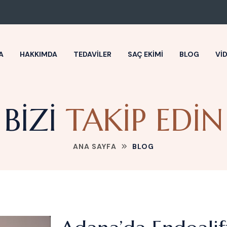
A
HAKKIMDA
TEDAVILER
SAÇ EKIMI
BLOG
VI
BIZI
TAKIP EDIN
ANA SAYFA
BLOG