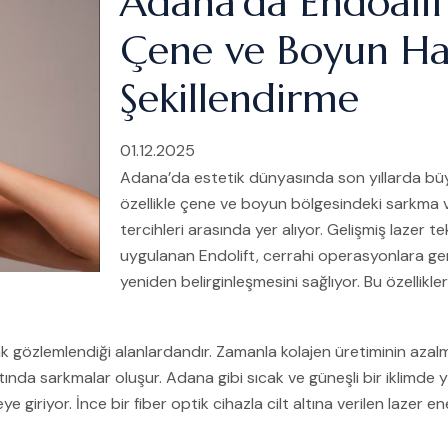
Adana’da Endoalift
Çene ve Boyun Hat
Şekillendirme
01.12.2025
Adana’da estetik dünyasında son yıllarda büy
özellikle çene ve boyun bölgesindeki sarkma v
tercihleri arasında yer alıyor. Gelişmiş lazer 
uygulanan Endolift, cerrahi operasyonlara gere
yeniden belirginleşmesini sağlıyor. Bu özellikl
gözlemlendiği alanlardandır. Zamanla kolajen üretiminin azalması,
tında sarkmalar oluşur. Adana gibi sıcak ve güneşli bir iklimde
giriyor. İnce bir fiber optik cihazla cilt altına verilen lazer en