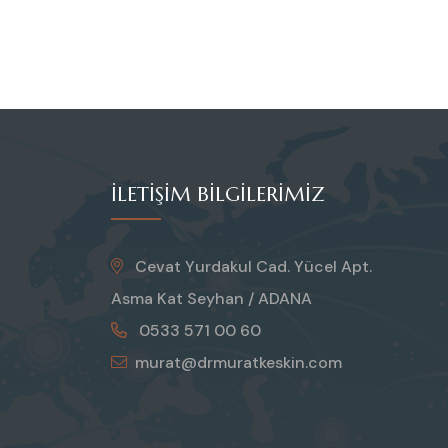
İLETIŞIM BILGILERIMIZ
Cevat Yurdakul Cad. Yücel Apt.
Asma Kat Seyhan / ADANA
0533 571 00 60
murat@drmuratkeskin.com