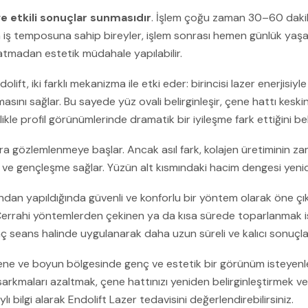
 ve etkili sonuçlar sunmasıdır
. İşlem çoğu zaman 30–60 dakika
un iş temposuna sahip bireyler, işlem sonrası hemen günlük yaş
tmadan estetik müdahale yapılabilir.
ft, iki farklı mekanizma ile etki eder: birincisi lazer enerjisiy
laşmasını sağlar. Bu sayede yüz ovali belirginleşir, çene hattı kes
le profil görünümlerinde dramatik bir iyileşme fark ettiğini beli
ra gözlemlenmeye başlar. Ancak asıl fark, kolajen üretiminin z
 gençleşme sağlar. Yüzün alt kısmındaki hacim dengesi yeniden s
an yapıldığında güvenli ve konforlu bir yöntem olarak öne çıka
. Cerrahi yöntemlerden çekinen ya da kısa sürede toparlanmak ist
aç seans halinde uygulanarak daha uzun süreli ve kalıcı sonuçlar
çene ve boyun bölgesinde genç ve estetik bir görünüm isteyenler
arkmaları azaltmak, çene hattınızı yeniden belirginleştirmek ve 
bilgi alarak Endolift Lazer tedavisini değerlendirebilirsiniz.