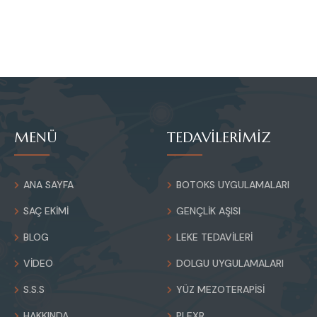
MENÜ
TEDAVİLERİMİZ
ANA SAYFA
BOTOKS UYGULAMALARI
SAÇ EKIMI
GENÇLIK AŞISI
BLOG
LEKE TEDAVILERI
VIDEO
DOLGU UYGULAMALARI
S.S.S
YÜZ MEZOTERAPISI
HAKKINDA
PLEXR