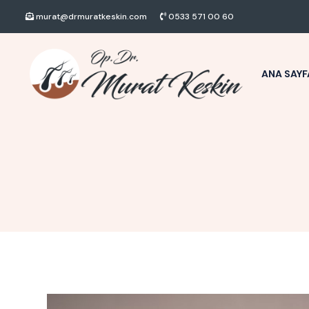
murat@drmuratkeskin.com
0533 571 00 60
ANA SAYF